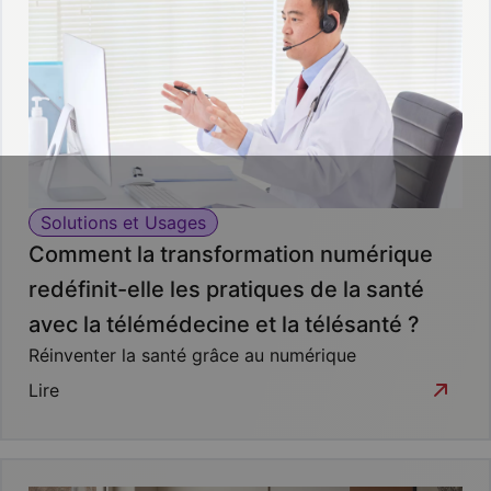
Solutions et Usages
Comment la transformation numérique
redéfinit-elle les pratiques de la santé
avec la télémédecine et la télésanté ?
Réinventer la santé grâce au numérique
Lire